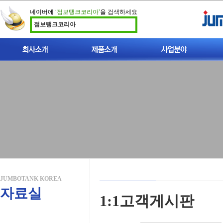
네이버에
‘점보탱크코리아’
을 검색하세요
점보탱크코리아
인사말
이중벽 점보탱크 소개
빗물이용시설
지적재산권
폐사가축 처리시설
찾아오시는길
폐사가축 매몰탱크
개인하수처리시설
비점오염저감시설
JUMBOTANK KOREA
자료실
1:1고객게시판