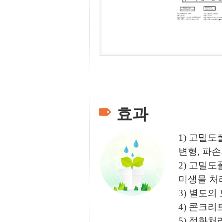
효과
1) 고밀도
변형, 파
2) 고밀
미생물 처
3) 별도
4) 콘크리
5) 정화