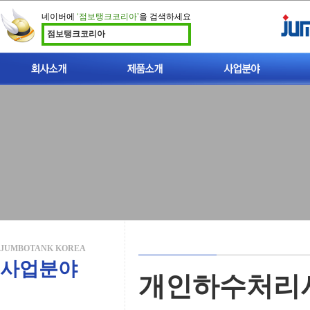
네이버에
‘점보탱크코리아’
을 검색하세요
점보탱크코리아
인사말
이중벽 점보탱크 소개
빗물이용시설
지적재산권
폐사가축 처리시설
찾아오시는길
폐사가축 매몰탱크
개인하수처리시설
비점오염저감시설
JUMBOTANK KOREA
사업분야
개인하수처리