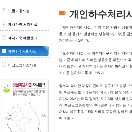
빗물이용시설
개인하수처리시
폐사가축 처리시설
『개인하수처리시설』이라 함은 사람의 생활이
물, 시설 등에서 발생되는 생활하수(오수)를 침
폐사가축 매몰탱크
처리하는 시설이다.
개인하수처리시설
『오수처리시설』은 하수처리구역 외의 지역에서
법 기준에 의하여 처리된 방류수를 하천으로 
비점오염저감시설
내의 합류식 관거지역에서는 수세식화장실의 
조』를 설치하도록 하고 있다.
정부의 막대한 재정지원에도 불구하고 불량 
한 수질개선효과에 문제점이 심각함을 인식한 
치단체에서는 더욱 강화된 오수처리시설의 설
라, 수질오염총량제와 2012년부터 시행되는 기존
처리시설도 T-N, T-P의 처리를 포함한 강화
어야 한다