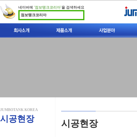
네이버에
‘점보탱크코리아’
을 검색하세요
점보탱크코리아
인사말
이중벽 점보탱크 소개
빗물이용시설
지적재산권
폐사가축 처리시설
찾아오시는길
폐사가축 매몰탱크
개인하수처리시설
비점오염저감시설
JUMBOTANK KOREA
시공현장
시공현장