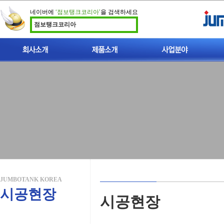
네이버에
‘점보탱크코리아’
을 검색하세요
점보탱크코리아
인사말
이중벽 점보탱크 소개
빗물이용시설
지적재산권
폐사가축 처리시설
찾아오시는길
폐사가축 매몰탱크
개인하수처리시설
비점오염저감시설
JUMBOTANK KOREA
시공현장
시공현장